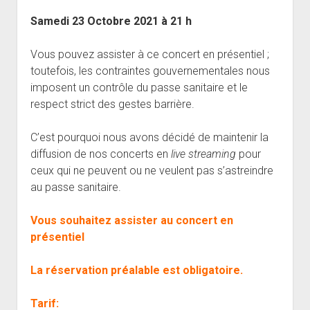
open
Musiciens Amateurs
Où Sommes-Nous
Master class
Résidences
menu
menu
dropdown
Samedi 23 Octobre 2021 à 21 h
Rencontres départementales
Animer une soirée Jazz Club
Nos Equipements
Tarifs
menu
Participer aux Jam Sessions
Projection vidéos de jazz
Réservation
Vous pouvez assister à ce concert en présentiel ;
toutefois, les contraintes gouvernementales nous
Contact
imposent un contrôle du passe sanitaire et le
respect strict des gestes barrière.
C’est pourquoi nous avons décidé de maintenir la
diffusion de nos concerts en
live streaming
pour
ceux qui ne peuvent ou ne veulent pas s’astreindre
au passe sanitaire.
Vous souhaitez assister au concert en
présentiel
La réservation préalable est obligatoire.
Tarif: