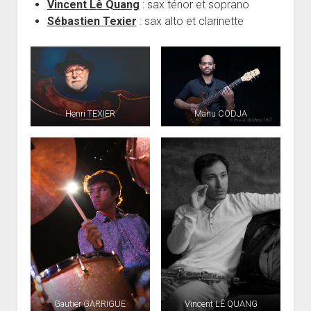
Vincent Lê Quang
: sax ténor et soprano
Sébastien Texier
: sax alto et clarinette
Henri TEXIER
Manu CODJA
Gautier GARRIGUE
Vincent LÊ QUANG