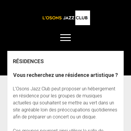
open
menu
facebook
instagram
RÉSIDENCES
ACCUEIL
Vous recherchez une résidence artistique ?
open
LE CLUB
dropdown
open
NOS CONCERTS
L’Association
menu
L’Osons Jazz Club peut proposer un hébergement
dropdown
en résidence pour les groupes de musiques
open
NOS AUTRES EVENEMENTS
CONCERTS PASSÉS
Devenir Adhérent
menu
dropdown
actuelles qui souhaitent se mettre au vert dans un
open
Soirée Jazz Club
Dédicaces
ACTUS
menu
site agréable loin des préoccupations quotidiennes
dropdown
open
Livre d’or : l’Osons Jazz Club, les musiciens en parlent :
Soirées « restitution ateliers » de nos partenaires
INFOS MUSICIENS
menu
afin de préparer un concert ou un disque.
dropdown
open
open
Musiciens Professionnels
INFOS PRATIQUES
Conférences
menu
dropdown
dropdown
Ces groupes pourront ainsi utiliser la salle de