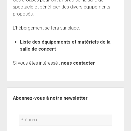
open
Musiciens Amateurs
Où Sommes-Nous
Master class
Résidences
menu
menu
spectacle et bénéficier des divers équipements
dropdown
Rencontres départementales
Animer une soirée Jazz Club
Nos Equipements
Tarifs
menu
proposés.
Participer aux Jam Sessions
Projection vidéos de jazz
Réservation
L’hébergement se fera sur place.
Contact
Liste des équipements et matériels de la
salle de concert
Si vous êtes intéressé :
nous contacter
Sidebar
Abonnez-vous à notre newsletter