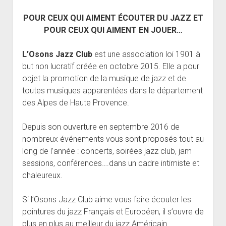
open
Musiciens Amateurs
Où Sommes-Nous
Master class
Résidences
menu
menu
dropdown
POUR CEUX QUI AIMENT ÉCOUTER DU JAZZ ET
Rencontres départementales
Animer une soirée Jazz Club
Nos Equipements
Tarifs
menu
POUR CEUX QUI AIMENT EN JOUER…
Participer aux Jam Sessions
Projection vidéos de jazz
Réservation
Contact
L’Osons Jazz Club
est une association loi 1901 à
but non lucratif créée en octobre 2015. Elle a pour
objet la promotion de la musique de jazz et de
toutes musiques apparentées dans le département
des Alpes de Haute Provence.
Depuis son ouverture en septembre 2016 de
nombreux événements vous sont proposés tout au
long de l’année : concerts, soirées jazz club, jam
sessions, conférences….dans un cadre intimiste et
chaleureux.
Si l’Osons Jazz Club aime vous faire écouter les
pointures du jazz Français et Européen, il s’ouvre de
plus en plus au meilleur du jazz Américain.