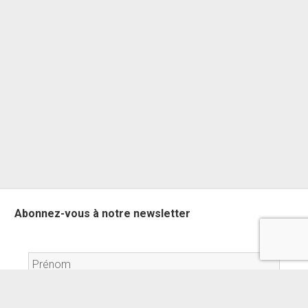
Sidebar
Abonnez-vous à notre newsletter
Scroll
to
the