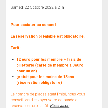
open
Musiciens Amateurs
Où Sommes-Nous
Master class
Résidences
menu
menu
dropdown
Samedi 22 Octobre 2022 à 21h
Rencontres départementales
Animer une soirée Jazz Club
Nos Equipements
Tarifs
menu
Participer aux Jam Sessions
Projection vidéos de jazz
Réservation
Pour assister au concert
Contact
La réservation préalable est obligatoire.
Tarif:
12 euro pour les membre + frais de
billetterie (carte de membre à 3euro
pour un an)
gratuit pour les moins de 18ans
(réservation obligatoire)
Le nombre de places étant limité, nous vous
conseillons d’envoyer votre demande de
réservation au plus tôt.
Réservation