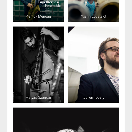
Pierrick Menuau
Yoann Loustalot
Matyas Szandai
Julien Touery