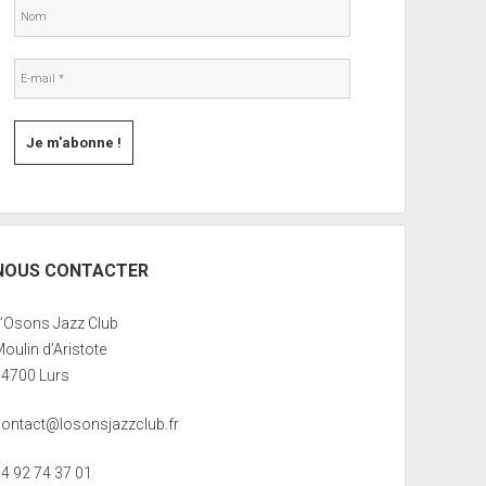
NOUS CONTACTER
L’Osons Jazz Club
oulin d’Aristote
04700 Lurs
contact@losonsjazzclub.fr
04 92 74 37 01