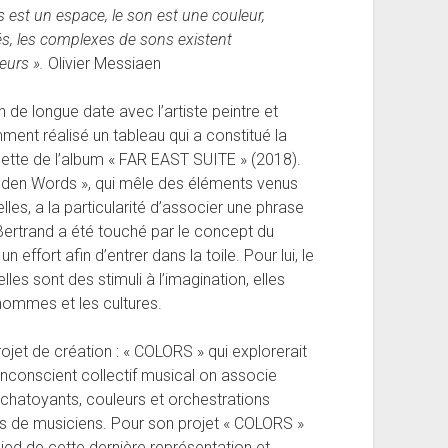
ps est un espace, le son est une couleur,
s, les complexes de sons existent
eurs ».
Olivier Messiaen
 de longue date avec l’artiste peintre et
ment réalisé un tableau qui a constitué la
hette de l’album « FAR EAST SUITE » (2018).
idden Words », qui mêle des éléments venus
les, a la particularité d’associer une phrase
 Bertrand a été touché par le concept du
 effort afin d’entrer dans la toile. Pour lui, le
lles sont des stimuli à l’imagination, elles
hommes et les cultures.
ojet de création : « COLORS » qui explorerait
’inconscient collectif musical on associe
chatoyants, couleurs et orchestrations
nts de musiciens. Pour son projet « COLORS »
pied de cette dernière représentation et