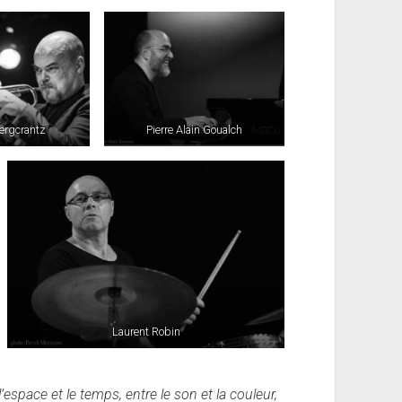
ergcrantz
Pierre Alain Goualch
Laurent Robin
espace et le temps, entre le son et la couleur,