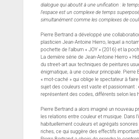
dialogue qui aboutit à une unification : le tem
l’espace est un complexe de temps superposé
simultanément comme les complexes de coul
Pierre Bertrand a développé une collaboration
plasticien Jean-Antoine Hierro, lequel a notam
pochette de l’album « JOY » (2016) et la poc
La dernière série de Jean-Antoine Hierro « H
du street-art aux techniques de peintures usuel
énigmatique, à une couleur principale. Pierre
« mot-caché » qui oblige le spectateur à faire un
sujet des couleurs est vaste et passionnant : e
représentent des codes, différents selon les 
Pierre Bertrand a alors imaginé un nouveau pr
les relations entre couleur et musique. Dans l
habituellement couleurs et agrégats sonores 
riches, ce qui suggère des effectifs importa
Pierre Bertrand a choisi de prendre le contre