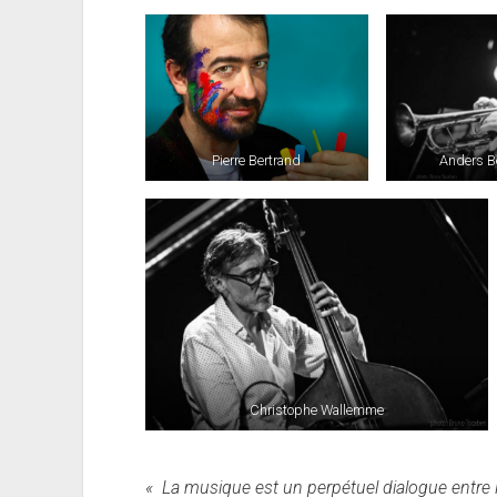
Pierre Bertrand
Anders B
Christophe Wallemme
« La musique est un perpétuel dialogue entre l’