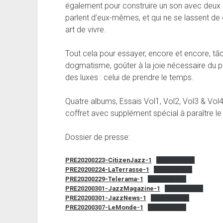
également pour construire un son avec deux p
parlent d’eux-mêmes, et qui ne se lassent de
art de vivre.
Tout cela pour essayer, encore et encore, tâ
dogmatisme, goûter à la joie nécessaire du pa
des luxes : celui de prendre le temps.
Quatre albums, Essais Vol1, Vol2, Vol3 & Vol
coffret avec supplément spécial à paraître 
Dossier de presse:
PRE20200223-CitizenJazz-1
Télécharger
PRE20200224-LaTerrasse-1
Télécharger
PRE20200229-Telerama-1
Télécharger
PRE20200301-JazzMagazine-1
Télécharger
PRE20200301-JazzNews-1
Télécharger
PRE20200307-LeMonde-1
Télécharger