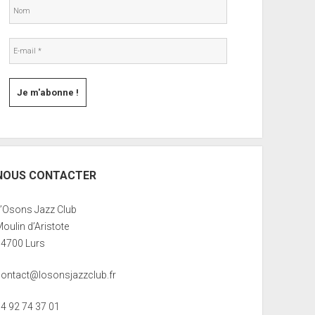
NOUS CONTACTER
L’Osons Jazz Club
oulin d’Aristote
04700 Lurs
contact@losonsjazzclub.fr
04 92 74 37 01