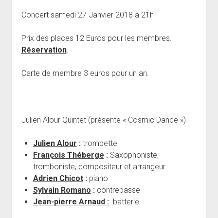
open
Musiciens Amateurs
Où Sommes-Nous
Master class
Résidences
menu
menu
dropdown
Concert samedi 27 Janvier 2018 à 21h
Rencontres départementales
Animer une soirée Jazz Club
Nos Equipements
Tarifs
menu
Participer aux Jam Sessions
Projection vidéos de jazz
Réservation
Prix des places 12 Euros pour les membres.
Réservation
.
Contact
Carte de membre 3 euros pour un an.
Julien Alour Quintet (présente « Cosmic Dance »)
Julien Alour
:
trompette
François Théberge
:
Saxophoniste,
tromboniste, compositeur et arrangeur
Adrien Chicot
:
piano
Sylvain Romano
:
contrebasse
Jean-pierre Arnaud
:
batterie