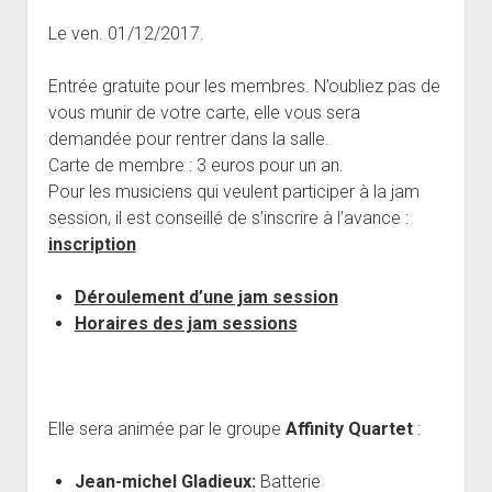
open
Musiciens Amateurs
Où Sommes-Nous
Master class
Résidences
menu
menu
dropdown
Le ven. 01/12/2017.
Rencontres départementales
Animer une soirée Jazz Club
Nos Equipements
Tarifs
menu
Participer aux Jam Sessions
Projection vidéos de jazz
Réservation
Entrée gratuite pour les membres. N’oubliez pas de
vous munir de votre carte, elle vous sera
Contact
demandée pour rentrer dans la salle.
Carte de membre : 3 euros pour un an.
Pour les musiciens qui veulent participer à la jam
session, il est conseillé de s’inscrire à l’avance :
inscription
Déroulement d’une jam session
Horaires des jam sessions
Elle sera animée par le groupe
Affinity Quartet
:
Jean-michel Gladieux:
Batterie