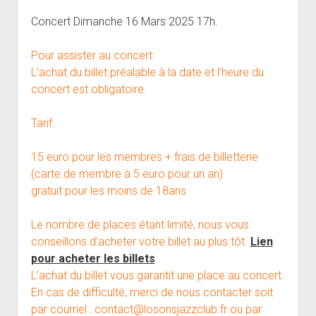
open
Musiciens Amateurs
Où Sommes-Nous
Master class
Résidences
menu
menu
dropdown
Concert Dimanche 16 Mars 2025 17h.
Rencontres départementales
Animer une soirée Jazz Club
Nos Equipements
Tarifs
menu
Participer aux Jam Sessions
Projection vidéos de jazz
Réservation
Pour assister au concert:
L’achat du billet préalable à la date et l’heure du
Contact
concert est obligatoire.
Tarif:
15 euro pour les membres + frais de billetterie
(carte de membre à 5 euro pour un an)
gratuit pour les moins de 18ans
Le nombre de places étant limité, nous vous
conseillons d’acheter votre billet au plus tôt.
Lien
pour acheter les billets
L’achat du billet vous garantit une place au concert.
En cas de difficulté, merci de nous contacter soit
par courriel : contact@losonsjazzclub.fr ou par