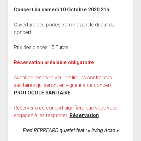
open
Musiciens Amateurs
Où Sommes-Nous
Master class
Résidences
menu
menu
dropdown
Concert du samedi 10 Octobre 2020 21h
Rencontres départementales
Animer une soirée Jazz Club
Nos Equipements
Tarifs
menu
Participer aux Jam Sessions
Projection vidéos de jazz
Réservation
Ouverture des portes 30min avant le début du
concert
Contact
Prix des places 15 Euros
Réservation préalable obligatoire
Avant de réserver, veuillez lire les contraintes
sanitaires qui seront en vigueur à ce concert :
PROTOCOLE SANITAIRE
Réserver à ce concert signifiera que vous vous
engagez à les respecter.
Réservation
Fred PERREARD quartet feat : « Irving Acao »