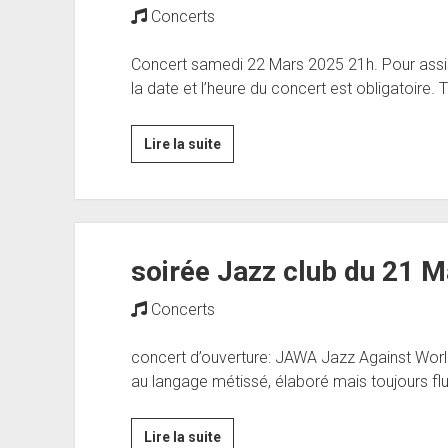
Concerts
Concert samedi 22 Mars 2025 21h. Pour assiste
la date et l’heure du concert est obligatoire. T
Samedi
Lire la suite
22
Mars
2025:
Franck
soirée Jazz club du 21 M
Amsallem
Trio
Concerts
concert d’ouverture: JAWA Jazz Against World 
au langage métissé, élaboré mais toujours fl
soirée
Lire la suite