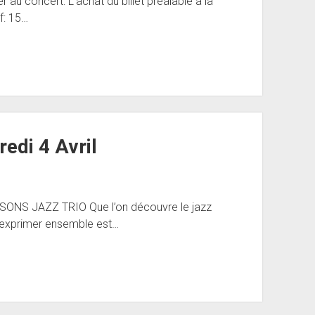
 au concert: L’achat du billet préalable à la
f: 15…
edi 4 Avril
SONS JAZZ TRIO Que l’on découvre le jazz
t s’exprimer ensemble est…