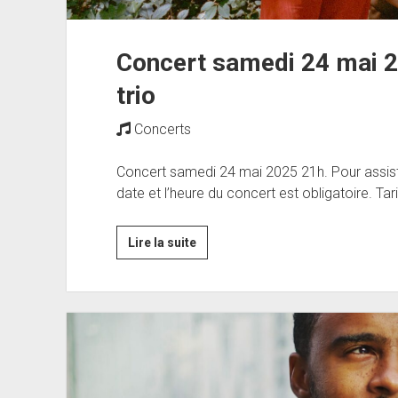
Concert samedi 24 mai 2
trio
Concerts
Concert samedi 24 mai 2025 21h. Pour assister
date et l’heure du concert est obligatoire. Tari
Concert
Lire la suite
samedi
24
mai
2025
à
21h
: