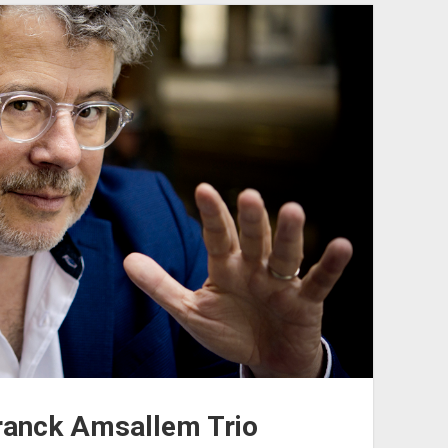
ranck Amsallem Trio