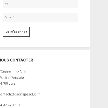
NOUS CONTACTER
L’Osons Jazz Club
oulin d’Aristote
04700 Lurs
contact@losonsjazzclub.fr
04 92 74 37 01