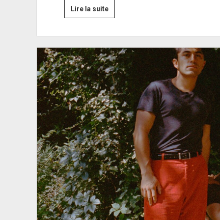
Concert
Lire la suite
dimanche
5
Octobre
2025
à
17h
:
SIGHTING
ENSEMBLE
sextet