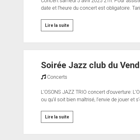
Concert samedi 5 avril 2025 21h. Pour assister
date et l’heure du concert est obligatoire. Tari
Concert
Lire la suite
samedi
5
avril
2025
Soirée Jazz club du Vendr
à
21h
Concerts
:
Arnaud
L’OSONS JAZZ TRIO concert d’ouverture: L’O
Dolmen
ou qu’il soit bien maîtrisé, l’envie de jouer e
:
Adjusting
Quartet
Soirée
Lire la suite
Jazz
club
du