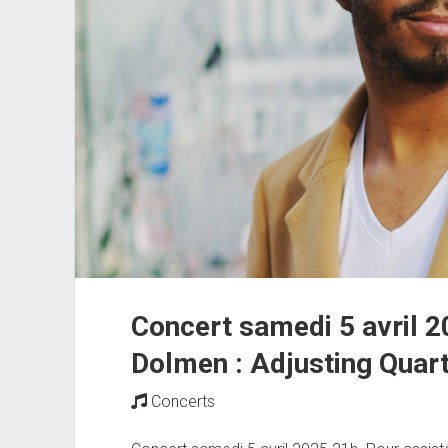
Mark
Priore
trio
Concert samedi 5 avril 2
Dolmen : Adjusting Quar
Concerts