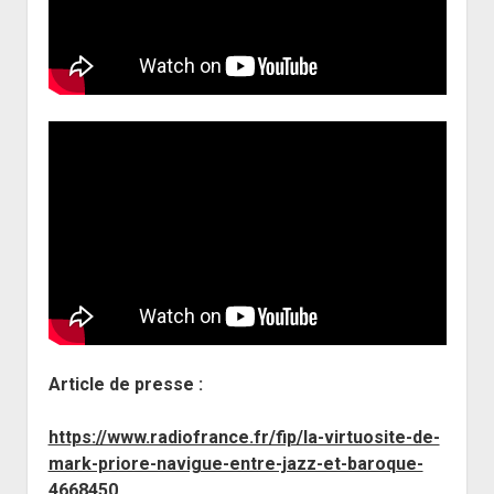
Article de presse :
https://www.radiofrance.fr/fip/la-virtuosite-de-
mark-priore-navigue-entre-jazz-et-baroque-
4668450