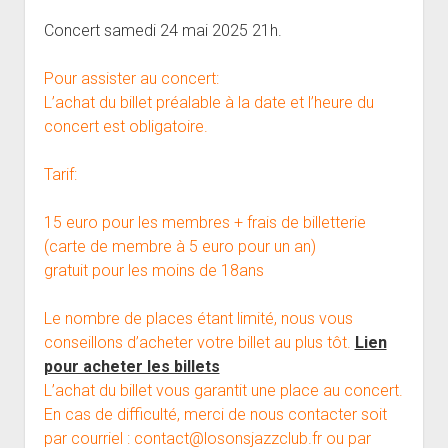
open
Musiciens Amateurs
Où Sommes-Nous
Master class
Résidences
menu
menu
dropdown
Concert samedi 24 mai 2025 21h.
Rencontres départementales
Animer une soirée Jazz Club
Nos Equipements
Tarifs
menu
Participer aux Jam Sessions
Projection vidéos de jazz
Réservation
Pour assister au concert:
L’achat du billet préalable à la date et l’heure du
Contact
concert est obligatoire.
Tarif:
15 euro pour les membres + frais de billetterie
(carte de membre à 5 euro pour un an)
gratuit pour les moins de 18ans
Le nombre de places étant limité, nous vous
conseillons d’acheter votre billet au plus tôt.
Lien
pour acheter les billets
L’achat du billet vous garantit une place au concert.
En cas de difficulté, merci de nous contacter soit
par courriel : contact@losonsjazzclub.fr ou par