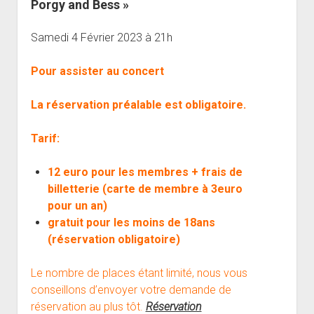
Porgy and Bess »
open
Musiciens Amateurs
Où Sommes-Nous
Master class
Résidences
menu
menu
dropdown
Rencontres départementales
Animer une soirée Jazz Club
Nos Equipements
Tarifs
menu
Samedi 4 Février 2023 à 21h
Participer aux Jam Sessions
Projection vidéos de jazz
Réservation
Pour assister au concert
Contact
La réservation préalable est obligatoire.
Tarif:
12 euro pour les membres + frais de
billetterie (carte de membre à 3euro
pour un an)
gratuit pour les moins de 18ans
(réservation obligatoire)
Le nombre de places étant limité, nous vous
conseillons d’envoyer votre demande de
réservation au plus tôt.
Réservation