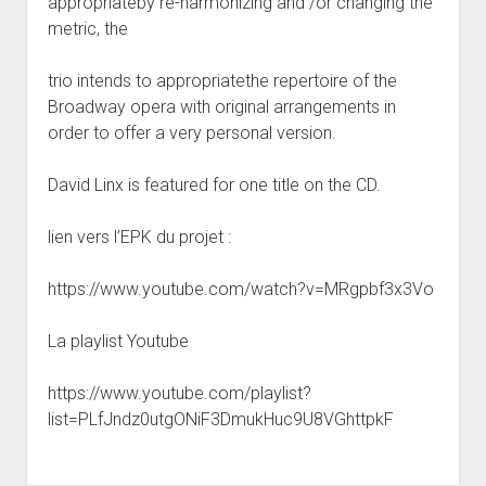
appropriateby re-harmonizing and /or changing the
metric, the
trio intends to appropriatethe repertoire of the
Broadway opera with original arrangements in
order to offer a very personal version.
David Linx is featured for one title on the CD.
lien vers l’EPK du projet :
https://www.youtube.com/watch?v=MRgpbf3x3Vo
La playlist Youtube
https://www.youtube.com/playlist?
list=PLfJndz0utgONiF3DmukHuc9U8VGhttpkF