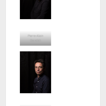
Pierre-Alain
Goualch