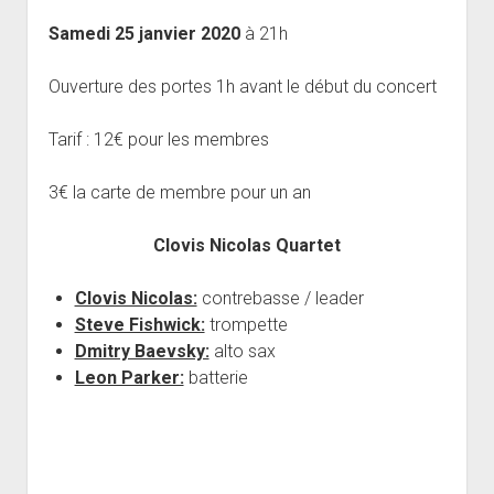
open
Musiciens Amateurs
Où Sommes-Nous
Master class
Résidences
menu
menu
dropdown
Samedi 25 janvier 2020
à 21h
Rencontres départementales
Animer une soirée Jazz Club
Nos Equipements
Tarifs
menu
Participer aux Jam Sessions
Projection vidéos de jazz
Réservation
Ouverture des portes 1h avant le début du concert
Contact
Tarif : 12€ pour les membres
3€ la carte de membre pour un an
Clovis Nicolas Quartet
Clovis Nicolas:
contrebasse / leader
Steve Fishwick:
trompette
Dmitry Baevsky:
alto sax
Leon Parker:
batterie