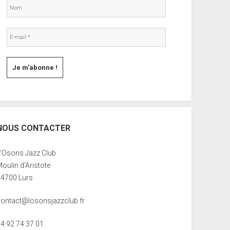
NOUS CONTACTER
L’Osons Jazz Club
oulin d’Aristote
04700 Lurs
contact@losonsjazzclub.fr
04 92 74 37 01