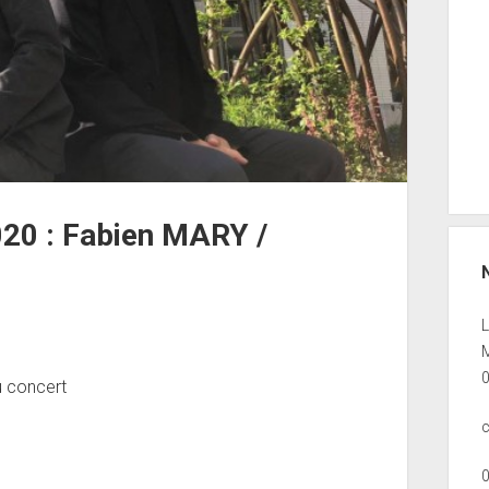
20 : Fabien MARY /
M
u concert