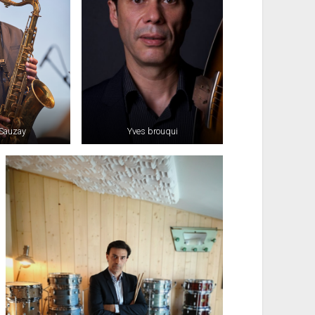
Sauzay
Yves brouqui