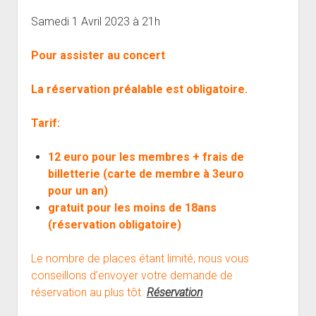
open
Musiciens Amateurs
Où Sommes-Nous
Master class
Résidences
menu
menu
dropdown
Samedi 1 Avril 2023 à 21h
Rencontres départementales
Animer une soirée Jazz Club
Nos Equipements
Tarifs
menu
Participer aux Jam Sessions
Projection vidéos de jazz
Réservation
Pour assister au concert
Contact
La réservation préalable est obligatoire.
Tarif:
12 euro pour les membres + frais de
billetterie (carte de membre à 3euro
pour un an)
gratuit pour les moins de 18ans
(réservation obligatoire)
Le nombre de places étant limité, nous vous
conseillons d’envoyer votre demande de
réservation au plus tôt.
Réservation