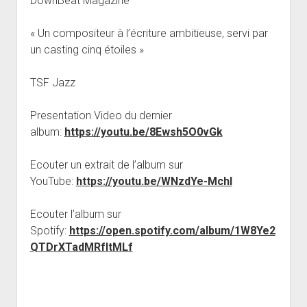
DownBeat Magazine
« Un compositeur à l’écriture ambitieuse, servi par
un casting cinq étoiles »
TSF Jazz
Presentation Video du dernier
album:
https://youtu.be/8Ewsh5O0vGk
Ecouter un extrait de l’album sur
YouTube:
https://youtu.be/WNzdYe-MchI
Ecouter l’album sur
Spotify:
https://open.spotify.com/album/1W8Ye2
QTDrXTadMRfItMLf