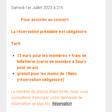
open
Musiciens Amateurs
Où Sommes-Nous
Master class
Résidences
menu
menu
dropdown
Samedi 1er Juillet 2023 à 21h
Rencontres départementales
Animer une soirée Jazz Club
Nos Equipements
Tarifs
menu
Participer aux Jam Sessions
Projection vidéos de jazz
Réservation
Pour assister au concert
Contact
La réservation préalable est obligatoire.
Tarif:
12 euro pour les membres + frais de
billetterie (carte de membre à 3euro
pour un an)
gratuit pour les moins de 18ans
(réservation obligatoire)
Le nombre de places étant limité, nous vous
conseillons d’envoyer votre demande de
réservation au plus tôt.
Réservation