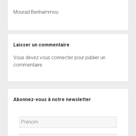
open
Musiciens Amateurs
Où Sommes-Nous
Master class
Résidences
menu
menu
dropdown
Mourad Benhammou
Rencontres départementales
Animer une soirée Jazz Club
Nos Equipements
Tarifs
menu
Participer aux Jam Sessions
Projection vidéos de jazz
Réservation
Contact
Laisser un commentaire
Vous devez
vous connecter
pour publier un
commentaire.
Sidebar
Abonnez-vous à notre newsletter