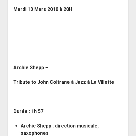
open
Musiciens Amateurs
Où Sommes-Nous
Master class
Résidences
menu
menu
dropdown
Mardi 13 Mars 2018 à 20H
Rencontres départementales
Animer une soirée Jazz Club
Nos Equipements
Tarifs
menu
Participer aux Jam Sessions
Projection vidéos de jazz
Réservation
Contact
Archie Shepp –
Tribute to John Coltrane à Jazz à La Villette
Durée : 1h 57
Archie Shepp :
direction musicale,
saxophones