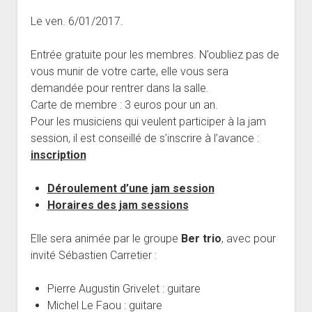
open
Musiciens Amateurs
Où Sommes-Nous
Master class
Résidences
menu
menu
dropdown
Le ven. 6/01/2017.
Rencontres départementales
Animer une soirée Jazz Club
Nos Equipements
Tarifs
menu
Participer aux Jam Sessions
Projection vidéos de jazz
Réservation
Entrée gratuite pour les membres. N’oubliez pas de
vous munir de votre carte, elle vous sera
Contact
demandée pour rentrer dans la salle.
Carte de membre : 3 euros pour un an.
Pour les musiciens qui veulent participer à la jam
session, il est conseillé de s’inscrire à l’avance :
inscription
Déroulement d’une jam session
Horaires des jam sessions
Elle sera animée par le groupe
Ber trio
, avec pour
invité Sébastien Carretier :
Pierre Augustin Grivelet : guitare
Michel Le Faou : guitare