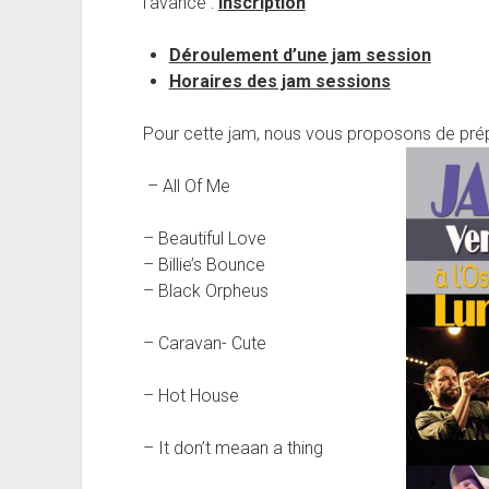
l’avance :
inscription
Déroulement d’une jam session
Horaires des jam sessions
Pour cette jam, nous vous proposons de prép
– All Of Me
– Beautiful Love
– Billie’s Bounce
– Black Orpheus
– Caravan- Cute
– Hot House
– It don’t meaan a thing