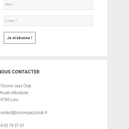
NOUS CONTACTER
L’Osons Jazz Club
oulin d’Aristote
04700 Lurs
contact@losonsjazzclub.fr
04 92 74 37 01