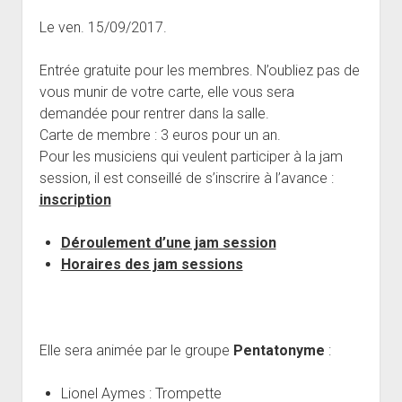
open
Musiciens Amateurs
Où Sommes-Nous
Master class
Résidences
menu
menu
dropdown
Le ven. 15/09/2017.
Rencontres départementales
Animer une soirée Jazz Club
Nos Equipements
Tarifs
menu
Participer aux Jam Sessions
Projection vidéos de jazz
Réservation
Entrée gratuite pour les membres. N’oubliez pas de
vous munir de votre carte, elle vous sera
Contact
demandée pour rentrer dans la salle.
Carte de membre : 3 euros pour un an.
Pour les musiciens qui veulent participer à la jam
session, il est conseillé de s’inscrire à l’avance :
inscription
Déroulement d’une jam session
Horaires des jam sessions
Elle sera animée par le groupe
Pentatonyme
:
Lionel Aymes : Trompette