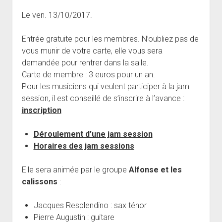
open
Musiciens Amateurs
Où Sommes-Nous
Master class
Résidences
menu
menu
dropdown
Le ven. 13/10/2017.
Rencontres départementales
Animer une soirée Jazz Club
Nos Equipements
Tarifs
menu
Participer aux Jam Sessions
Projection vidéos de jazz
Réservation
Entrée gratuite pour les membres. N’oubliez pas de
vous munir de votre carte, elle vous sera
Contact
demandée pour rentrer dans la salle.
Carte de membre : 3 euros pour un an.
Pour les musiciens qui veulent participer à la jam
session, il est conseillé de s’inscrire à l’avance :
inscription
Déroulement d’une jam session
Horaires des jam sessions
Elle sera animée par le groupe
Alfonse et les
calissons
:
Jacques Resplendino : sax ténor
Pierre Augustin : guitare