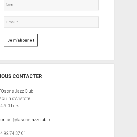
NOUS CONTACTER
L’Osons Jazz Club
oulin d’Aristote
04700 Lurs
contact@losonsjazzclub.fr
04 92 74 37 01