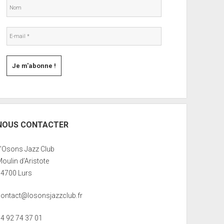
NOUS CONTACTER
L’Osons Jazz Club
oulin d’Aristote
04700 Lurs
contact@losonsjazzclub.fr
04 92 74 37 01